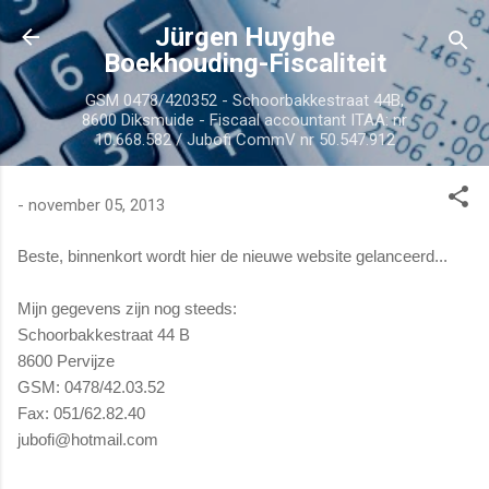
Doorgaan naar hoofdcontent
Jürgen Huyghe
Boekhouding-Fiscaliteit
GSM 0478/420352 - Schoorbakkestraat 44B,
8600 Diksmuide - Fiscaal accountant ITAA: nr
10.668.582 / Jubofi CommV nr 50.547.912
-
november 05, 2013
Beste, binnenkort wordt hier de nieuwe website gelanceerd...
Mijn gegevens zijn nog steeds:
Schoorbakkestraat 44 B
8600 Pervijze
GSM: 0478/42.03.52
Fax: 051/62.82.40
jubofi@hotmail.com