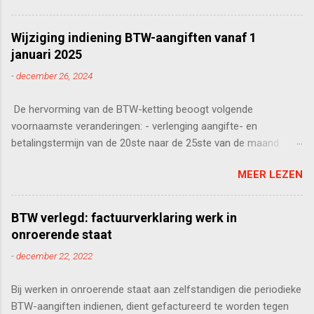
Wijziging indiening BTW-aangiften vanaf 1
januari 2025
-
december 26, 2024
De hervorming van de BTW-ketting beoogt volgende
voornaamste veranderingen: - verlenging aangifte- en
betalingstermijn van de 20ste naar de 25ste van de maand
volgend op het kwartaal. De tolerantie voor degene die tegoed
MEER LEZEN
hebben tot het einde van de maand vervalt. Voor
maandaangevers blijft de 20ste de datum - invoering van de
provisierekening ter vervanging van de BTW rekening-courant
BTW verlegd: factuurverklaring werk in
vanaf 1 mei 2025 - invoering van vervangende BTW-aangifte
onroerende staat
bij aanhoudend niet-indienen aangifte, wijziging boeten,
-
december 22, 2022
maandelijks teruggave voor maandaangevers, ...
Bij werken in onroerende staat aan zelfstandigen die periodieke
BTW-aangiften indienen, dient gefactureerd te worden tegen